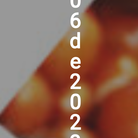
0
6
d
e
2
0
2