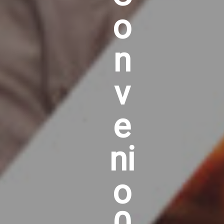
o
n
v
e
n
i
o