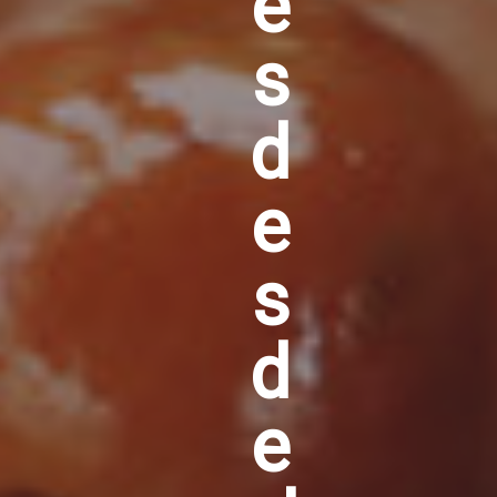
e
s
d
e
s
d
e