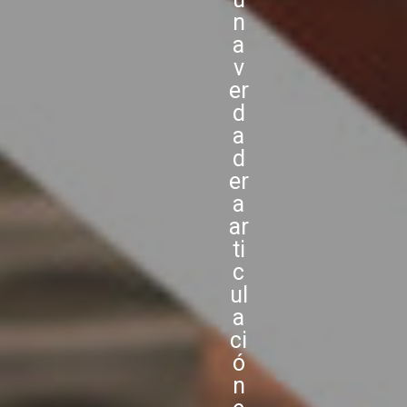
n
a
v
e
r
d
a
d
e
r
a
a
r
t
i
c
u
l
a
c
i
ó
n