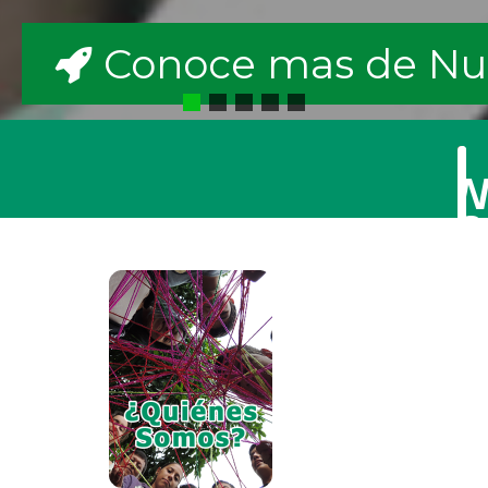
Conoce mas de Nue
N
s