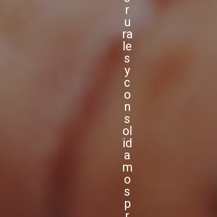
r
u
r
a
l
e
s
y
c
o
n
s
o
l
i
d
a
m
o
s
p
r