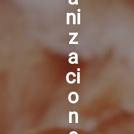
n
i
z
a
c
i
o
n