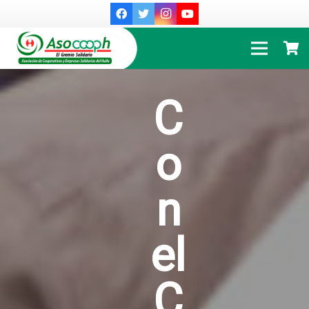
C
o
n
e
l
C